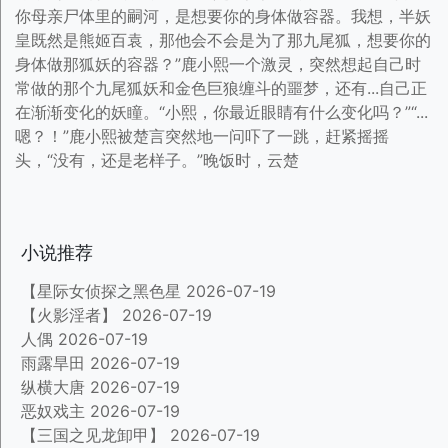
你母亲尸体里的嗣河，是想要你的身体做容器。我想，半妖
皇既然是熊姬百袁，那他会不会是为了那九尾狐，想要你的
身体做那狐妖的容器？”鹿小熙一个激灵，突然想起自己时
常做的那个九尾狐妖和金色巨狼缠斗的噩梦，还有...自己正
在渐渐变化的妖瞳。“小熙，你最近眼睛有什么变化吗？”“...
嗯？！”鹿小熙被楚言突然地一问吓了一跳，赶紧摇摇
头，“没有，还是老样子。”晚饭时，云楚
小说推荐
【星际女侦探之黑色星
2026-07-19
【火影淫者】
2026-07-19
人偶
2026-07-19
雨露旱田
2026-07-19
纵横大唐
2026-07-19
恶奴戏主
2026-07-19
【三国之见龙卸甲】
2026-07-19