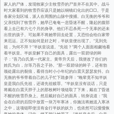
家人的尸体，发现牧家少主牧雪乔的尸首并不在其中。战斗
时大家看到的牧雪乔应该只是她以铜镜幻化出的□□。于是
各家分划区域，派人在周围的山脉中搜捕。白无衡的爷爷和
父亲找到了牧雪乔，她早已奄奄一息昏迷不醒，隆起的腹部
看上去已有六七个月的身孕。他们不忍杀死一个无辜的还未
出世的孩子。可如果不将她带回去处置，又恐怕会给白家带
来厄运。正不知如何是好之时，半妖皇便出现了。“见到先
祖，为何不拜？”半妖皇说道。“先祖？”两个人面面相觑地看
着半妖皇。半妖皇解下自己的面具，露出一双碧绿的眸
子：“吾乃白氏第一代家主。黄帝升天后，我便改了你们的
姓氏为白，尔等乃吾之子孙。”那一双碧绿的眸子，还有勃
颈处露出的裂痕，看得当时小小年纪的白震天瑟瑟发抖。白
无衡的爷爷带着自己的儿子忙下跪参拜：“晚辈竟不知半妖
皇是我白氏先祖，还请先祖赎罪。”半妖皇没有说话，只是
将戴在白震天脖子上的那枚树叶项链取了下来，戴在了昏迷
不醒的牧雪乔身上。然后戴好自己的面具，转身说道：“我
会在白府的后院中放置一块万年寒冰，你施法将她送入寒冰
之中，这项链即使没有金行半妖的妖力，也依然可以慢慢恢