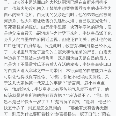
子。自法器中遁逃而出的大蛇妖嗣河已经在白府外伺机多
时，借着火势趁机闯入了禁地中想要牧雪乔腹中的孩子作为
自己的寄生之所。白无衡的父亲赶到时，他的弟弟已然被嗣
河所杀。他大叫着让牧雪乔先逃出火海，自己以玄光化剑，
誓死要替弟弟报仇。白无衡手里那一块万年寒冰的碎角，便
是他父亲白震天与嗣河缠斗之时劈下来的。半妖皇虽派了化
身凡人的白墨在白府附近监视，但他还在闭关，便让他的镜
□□赶到了白府禁地。只是此时，牧雪乔和嗣河都已经不见
了，火场里只有受了重伤的白震天和他弟弟的尸首。白震天
半边身子已经被火烧得焦黑。既是因为白氏是自己的后人，
也是为了不暴露牧氏还有后人存活的秘密，半妖皇命镜□□
将白震天送入寒冰之中一同带回，木行妖瞳的自愈能力应该
可以让他得以保存性命。“小熙，你记不记得勋炙所说，关
于这几大家族第一代家主的事情？”楚言问。鹿小熙点点
头：“如此说来，半妖皇身上有巫族的气息就不奇怪了。他
应该就是勋炙所说的熊姬百袁把？”“应该错不了。”“那…他
岂不是已经快五千岁了？！”楚言沉了沉气：“是啊，他已经
快五千岁了…到底是怎么做到的……”“那他有没有告诉无衡
哥，到底为什么要盯着我？”楚言摇摇头，叹了口气：“附在