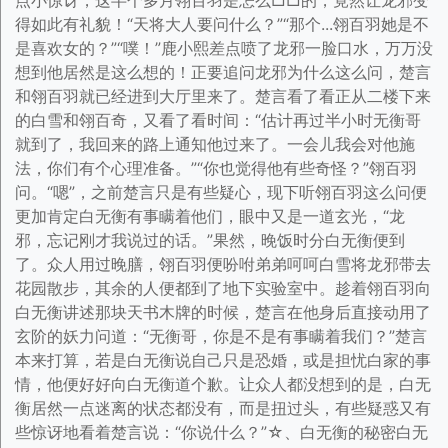
点小惊讶，这半个多月翎百羽是怎么□□的，竟然让龙邪变
得如此有礼貌！“天将大人要问什么？”“那个...翎百羽她是不
是喜欢女的？”“噗！”鹿小熙差点喷了龙邪一脸口水，万万没
想到他居然是这么想的！正要追问龙邪为什么这么问，楚言
和翎百羽就已经进到大厅里来了。楚言看了看正从二楼下来
的白雪和翎百奇，又看了看时间：“估计再过半小时无衡哥
就到了，我回来的路上通知他过来了。一会儿我会对他施
法，你们有个心理准备。”“你也觉得他有些奇怪？”翎百羽
问。“嗯”，之前楚言只是有些疑心，现下听翎百羽这么问便
更加肯定白无衡有事瞒着他们，眼中又是一道玄光，“龙
邪，忘记刚才我说过的话。”果然，晚饭时分白无衡便到
了。众人用过晚膳，翎百羽便吩咐弟弟呵呵白雪将龙邪带去
花园散步，其余的人便都到了地下实验室中。趁着翎百羽向
白无衡讲述那块天书木牌的时候，楚言在他身后直接动用了
玄阶的妖力问道：“无衡哥，你是不是有事瞒着我们？”楚言
本来打算，若是白无衡说自己只是恐婚，或是担忧白家的事
情，他便好好向白无衡道个歉。让众人都没想到的是，白无
衡居然一点迷离的状态都没有，而是扭过头，有些疑惑又有
些惊讶地看着楚言说：“你说什么？”☆、白无衡的秘密白无