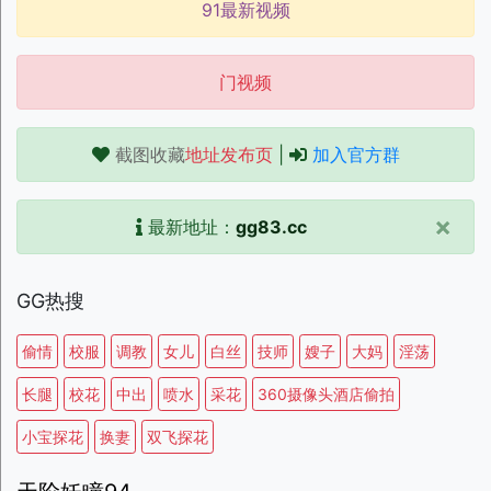
91最新视频
门视频
截图收藏
地址发布页
|
加入官方群
×
最新地址：
gg83.cc
GG热搜
偷情
校服
调教
女儿
白丝
技师
嫂子
大妈
淫荡
长腿
校花
中出
喷水
采花
360摄像头酒店偷拍
小宝探花
换妻
双飞探花