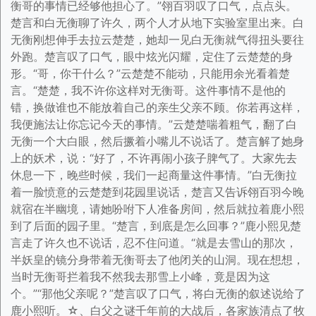
衡哥的事情已经够他担心了。”翎百羽叹了口气，点点头。
楚言和白无衡聊了许久，两个人才从地下实验室里出来。白
无衡刚想伸手去拉云楚楚，她却一见白无衡就气得扭头要往
外跑。楚言叹了口气，眼中炫光闪耀，定住了云楚楚的身
形。“哥，你干什么？”云楚楚不能动，只能用余光看着楚
言。“楚楚，我不许你这样对无衡哥。这件事情不是他的
错，换做谁也不能放着自己的亲生父亲不顾。你若再这样，
我便施法让你忘记今天的事情。”云楚楚喘着粗气，翻了白
无衡一个大白眼，然后撅着小嘴儿不说话了。楚言解了她身
上的妖术，说：“好了，不许再闹小孩子脾气了。大家先去
休息一下，晚些时候，我们一起商量这件事情。”白无衡拉
着一脸愤意的云楚楚到花园里说话，楚言又告诉翎百羽今晚
就宿在半幽境，请她吩咐下人准备房间，然后就拉着鹿小熙
到了后面的园子里。“楚言，到底是怎么回事？”鹿小熙见楚
言走了许久也不说话，忍不住问道。“就是去雪山的那次，
半妖皇的镜分身带着无衡哥去了他闭关的山洞。现在想想，
当时无衡哥拦着我不然我去那雪上小峰，竟是因为这
个。”“那他父亲呢？”楚言叹了口气，将白无衡的叙述说给了
鹿小熙听。☆、白父之谜千年前的大战后，各家族清点了牧