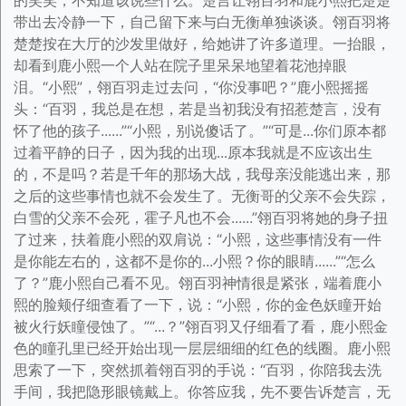
的笑笑，不知道该说些什么。楚言让翎百羽和鹿小熙把楚楚
带出去冷静一下，自己留下来与白无衡单独谈谈。翎百羽将
楚楚按在大厅的沙发里做好，给她讲了许多道理。一抬眼，
却看到鹿小熙一个人站在院子里呆呆地望着花池掉眼
泪。“小熙”，翎百羽走过去问，“你没事吧？”鹿小熙摇摇
头：“百羽，我总是在想，若是当初我没有招惹楚言，没有
怀了他的孩子......”“小熙，别说傻话了。”“可是...你们原本都
过着平静的日子，因为我的出现...原本我就是不应该出生
的，不是吗？若是千年的那场大战，我母亲没能逃出来，那
之后的这些事情也就不会发生了。无衡哥的父亲不会失踪，
白雪的父亲不会死，霍子凡也不会......”翎百羽将她的身子扭
了过来，扶着鹿小熙的双肩说：“小熙，这些事情没有一件
是你能左右的，这都不是你的...小熙？你的眼睛......”“怎么
了？”鹿小熙自己看不见。翎百羽神情很是紧张，端着鹿小
熙的脸颊仔细查看了一下，说：“小熙，你的金色妖瞳开始
被火行妖瞳侵蚀了。”“...？”翎百羽又仔细看了看，鹿小熙金
色的瞳孔里已经开始出现一层层细细的红色的线圈。鹿小熙
思索了一下，突然抓着翎百羽的手说：“百羽，你陪我去洗
手间，我把隐形眼镜戴上。你答应我，先不要告诉楚言，无