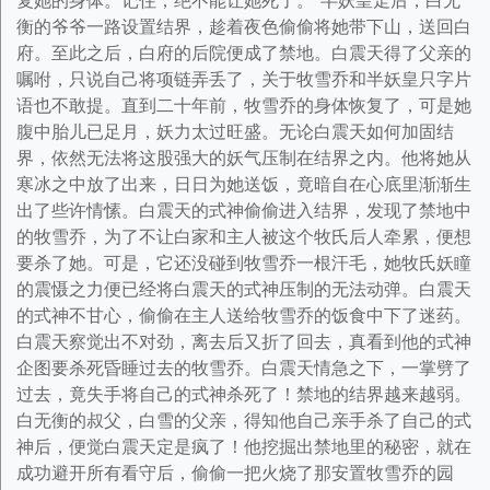
复她的身体。记住，绝不能让她死了。”半妖皇走后，白无
衡的爷爷一路设置结界，趁着夜色偷偷将她带下山，送回白
府。至此之后，白府的后院便成了禁地。白震天得了父亲的
嘱咐，只说自己将项链弄丢了，关于牧雪乔和半妖皇只字片
语也不敢提。直到二十年前，牧雪乔的身体恢复了，可是她
腹中胎儿已足月，妖力太过旺盛。无论白震天如何加固结
界，依然无法将这股强大的妖气压制在结界之内。他将她从
寒冰之中放了出来，日日为她送饭，竟暗自在心底里渐渐生
出了些许情愫。白震天的式神偷偷进入结界，发现了禁地中
的牧雪乔，为了不让白家和主人被这个牧氏后人牵累，便想
要杀了她。可是，它还没碰到牧雪乔一根汗毛，她牧氏妖瞳
的震慑之力便已经将白震天的式神压制的无法动弹。白震天
的式神不甘心，偷偷在主人送给牧雪乔的饭食中下了迷药。
白震天察觉出不对劲，离去后又折了回去，真看到他的式神
企图要杀死昏睡过去的牧雪乔。白震天情急之下，一掌劈了
过去，竟失手将自己的式神杀死了！禁地的结界越来越弱。
白无衡的叔父，白雪的父亲，得知他自己亲手杀了自己的式
神后，便觉白震天定是疯了！他挖掘出禁地里的秘密，就在
成功避开所有看守后，偷偷一把火烧了那安置牧雪乔的园