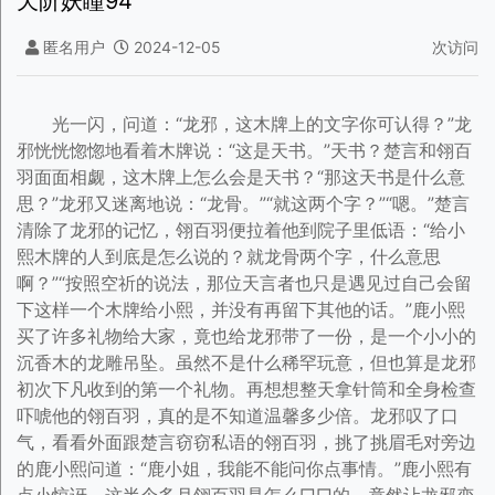
天阶妖瞳94
匿名用户
2024-12-05
次访问
光一闪，问道：“龙邪，这木牌上的文字你可认得？”龙
邪恍恍惚惚地看着木牌说：“这是天书。”天书？楚言和翎百
羽面面相觑，这木牌上怎么会是天书？“那这天书是什么意
思？”龙邪又迷离地说：“龙骨。”“就这两个字？”“嗯。”楚言
清除了龙邪的记忆，翎百羽便拉着他到院子里低语：“给小
熙木牌的人到底是怎么说的？就龙骨两个字，什么意思
啊？”“按照空祈的说法，那位天言者也只是遇见过自己会留
下这样一个木牌给小熙，并没有再留下其他的话。”鹿小熙
买了许多礼物给大家，竟也给龙邪带了一份，是一个小小的
沉香木的龙雕吊坠。虽然不是什么稀罕玩意，但也算是龙邪
初次下凡收到的第一个礼物。再想想整天拿针筒和全身检查
吓唬他的翎百羽，真的是不知道温馨多少倍。龙邪叹了口
气，看看外面跟楚言窃窃私语的翎百羽，挑了挑眉毛对旁边
的鹿小熙问道：“鹿小姐，我能不能问你点事情。”鹿小熙有