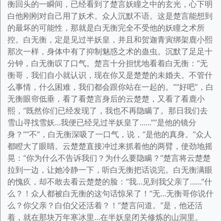
衡回头的一瞬间，已经看到了楚言妖瞳之中的玄光，心下明
白他刚刚对自己用了妖术。众人沉默不语。这是楚言能想到
的最坏的可能性，那就是白无衡完全不受他的妖瞳之术所
控。白无衡，定是见过半妖皇，并且和贺迦青寅绑架鹿小熙
那次一样，身体中有了抑制魅惑之术的蛊虫。沉默了足足十
分钟，白无衡叹了口气。楚言十分担忧地看着白无衡：“无
衡哥，我们自小就认识，现在你又是楚楚的未婚夫。不管什
么事情，什么困难，我们都会跟你站在一起的。”“好吧”，白
无衡眼帘低垂，看了看楚言身后的云楚楚，又看了看鹿小
熙，“既然你们已经发现了，我也不再隐瞒了。那日我们去
雪山寻找雪妖...我便已经见过半妖皇了......”“是他的镜分
身？”“不”，白无衡深吸了一口气，说，“是他的真身。”众人
都瞪大了眼睛。云楚楚直接冲过来抓着他的两臂，使劲地摇
晃：“你为什么不告诉我们？为什么要隐瞒？”楚言将云楚楚
拉到一边，让她冷静一下，听白无衡把话说完。白无衡满眼
的愧疚，却不敢去看云楚楚的脸：“我...见到我父亲了......”什
么？！众人都被白无衡的这句话惊呆了！“无...无衡哥你说什
么？你父亲？白伯父还活着？！”楚言问道。“是，他还活
着，就在那块万年寒冰里...在半妖皇闭关修炼的山洞里。