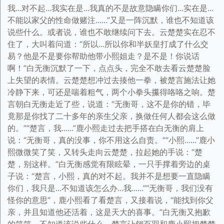
我...对不起...我实在是...我真的不是故意隐瞒你们...实在是...
不能以家父的性命做赌注......”又是一阵沉默，谁也不知道该
说些什么。或者说，谁也不敢继续问下去。云楚楚实在忍不
住了，大叫着问道：“所以...所以你和半妖皇打成了什么交
易？他是不是要你帮助他带小熙姐走？是不是！你说话
啊！”白无衡沉默了一下，点点头，完全不敢去看云楚楚脸
上失望的表情。云楚楚想冲过去揍他一拳，被楚言施法让她
冷静下来，可还是喘着粗气，两个小拳头攥得咯咯之响。楚
言朝白无衡走近了些，说道：“无衡哥，这不是你的错，毕
竟那是你找了二十多年的亲生父亲，换做任何人都会这么做
的。”“楚言，我......”鹿小熙走过去把手搭在白无衡的肩上
说：“无衡哥，真的没事，你不用这么自责。”“小熙......”鹿小
熙微微笑了笑，又转头走向云楚楚，拉起她的手说：“楚
楚，别这样。”白无衡感觉有限眩晕，一只手撑着旁边的桌
子说：“楚言，小熙，真的对不起。我并不是想要一直隐瞒
你们，我只是...不知道该怎么办...我......”“无衡哥，我们没有
怪你的意思”，鹿小熙看了看楚言，又接着说，“能找到你父
亲，并且知道他还活着，这是天大的喜事。”白无衡又抱歉